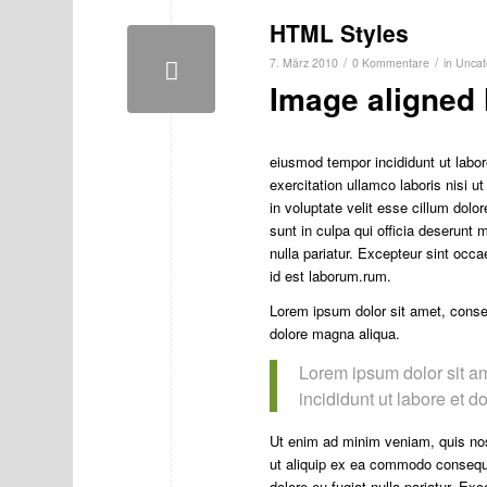
HTML Styles
/
/
7. März 2010
0 Kommentare
in
Uncat
Image aligned l
eiusmod tempor incididunt ut labo
exercitation ullamco laboris nisi u
in voluptate velit esse cillum dolo
sunt in culpa qui officia deserunt m
nulla pariatur. Excepteur sint occa
id est laborum.rum.
Lorem ipsum dolor sit amet, consec
dolore magna aliqua.
Lorem ipsum dolor sit am
incididunt ut labore et 
Ut enim ad minim veniam, quis nost
ut aliquip ex ea commodo consequat.
dolore eu fugiat nulla pariatur. Exc