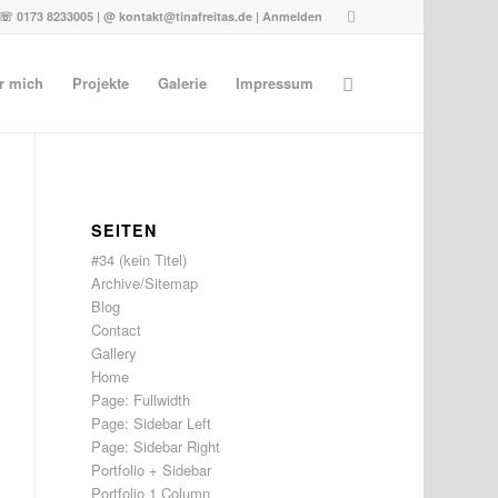
☏ 0173 8233005 | @ kontakt@tinafreitas.de |
Anmelden
r mich
Projekte
Galerie
Impressum
SEITEN
#34 (kein Titel)
Archive/Sitemap
Blog
Contact
Gallery
Home
Page: Fullwidth
Page: Sidebar Left
Page: Sidebar Right
Portfolio + Sidebar
Portfolio 1 Column