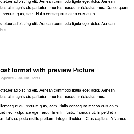
ctetuer adipiscing elit. Aenean commodo ligula eget dolor. Aenean
bus et magnis dis parturient montes, nascetur ridiculus mus. Donec quam
 eu, pretium quis, sem. Nulla consequat massa quis enim.
ctetuer adipiscing elit. Aenean commodo ligula eget dolor. Aenean
ibus.
post format with preview Picture
/
tegorized
von
Tina Freitas
ctetuer adipiscing elit. Aenean commodo ligula eget dolor. Aenean
us et magnis dis parturient montes, nascetur ridiculus mus.
pellentesque eu, pretium quis, sem. Nulla consequat massa quis enim.
quet nec, vulputate eget, arcu. In enim justo, rhoncus ut, imperdiet a,
tum felis eu pede mollis pretium. Integer tincidunt. Cras dapibus. Vivamus