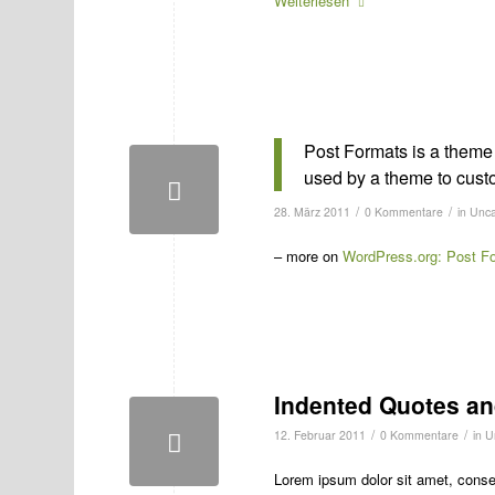
Weiterlesen
Post Formats is a theme 
used by a theme to custo
/
/
28. März 2011
0 Kommentare
in
Unca
– more on
WordPress.org: Post F
Indented Quotes an
/
/
12. Februar 2011
0 Kommentare
in
U
Lorem ipsum dolor sit amet, conse