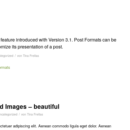
feature introduced with Version 3.1. Post Formats can be
mize its presentation of a post.
/
tegorized
von
Tina Freitas
ormats
d Images – beautiful
/
ncategorized
von
Tina Freitas
ctetuer adipiscing elit. Aenean commodo ligula eget dolor. Aenean