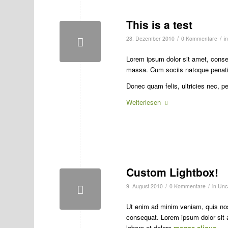
This is a test
/
/
28. Dezember 2010
0 Kommentare
i
Lorem ipsum dolor sit amet, conse
massa. Cum sociis natoque penatib
Donec quam felis, ultricies nec, p
Weiterlesen
Custom Lightbox!
/
/
9. August 2010
0 Kommentare
in
Unc
Ut enim ad minim veniam, quis no
consequat. Lorem ipsum dolor sit
labore et dolore
magna aliqua
.