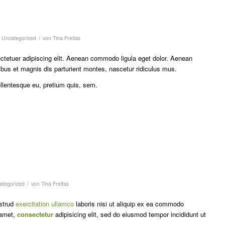
/
n
Uncategorized
von
Tina Freitas
ctetuer adipiscing elit. Aenean commodo ligula eget dolor. Aenean
us et magnis dis parturient montes, nascetur ridiculus mus.
ellentesque eu, pretium quis, sem.
/
ategorized
von
Tina Freitas
strud
exercitation ullamco
laboris nisi ut aliquip ex ea commodo
 amet,
consectetur
adipisicing elit, sed do eiusmod tempor incididunt ut