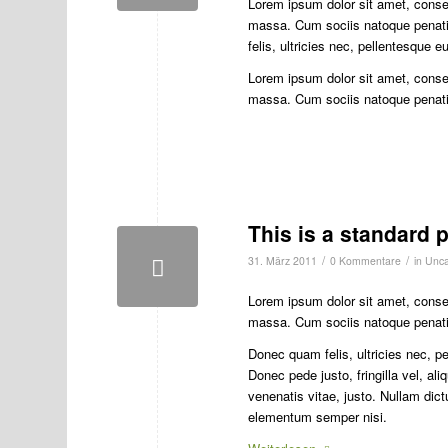
Lorem ipsum dolor sit amet, conse
massa. Cum sociis natoque penati
felis, ultricies nec, pellentesque
Lorem ipsum dolor sit amet, conse
massa. Cum sociis natoque penat
This is a standard 
/
/
31. März 2011
0 Kommentare
in
Unca
Lorem ipsum dolor sit amet, conse
massa. Cum sociis natoque penatib
Donec quam felis, ultricies nec, 
Donec pede justo, fringilla vel, ali
venenatis vitae, justo. Nullam dic
elementum semper nisi.