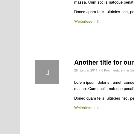
massa. Cum sociis natoque penatib
Donec quam felis, ultricies nec, p
Weiterlesen
Another title for ou
/
/
28. Januar 2011
0 Kommentare
in
Un
Lorem ipsum dolor sit amet, conse
massa. Cum sociis natoque penatib
Donec quam felis, ultricies nec, p
Weiterlesen