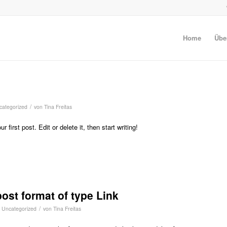
Home
Übe
/
categorized
von
Tina Freitas
first post. Edit or delete it, then start writing!
post format of type Link
/
n
Uncategorized
von
Tina Freitas