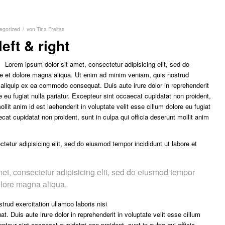
/
egorized
von
Tina Freitas
eft & right
Lorem ipsum dolor sit amet, consectetur adipisicing elit, sed do
re et dolore magna aliqua. Ut enim ad minim veniam, quis nostrud
t aliquip ex ea commodo consequat. Duis aute irure dolor in reprehenderit
re eu fugiat nulla pariatur. Excepteur sint occaecat cupidatat non proident,
ollit anim id est laehenderit in voluptate velit esse cillum dolore eu fugiat
ecat cupidatat non proident, sunt in culpa qui officia deserunt mollit anim
tetur adipisicing elit, sed do eiusmod tempor incididunt ut labore et
et, consectetur adipisicing elit, sed do eiusmod tempor
dolore magna aliqua.
rud exercitation ullamco laboris nisi
 Duis aute irure dolor in reprehenderit in voluptate velit esse cillum
epteur sint occaecat cupidatat non proident, sunt in culpa qui officia