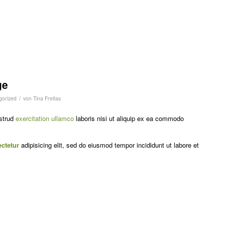
ge
/
gorized
von
Tina Freitas
strud
exercitation ullamco
laboris nisi ut aliquip ex ea commodo
ctetur
adipisicing elit, sed do eiusmod tempor incididunt ut labore et