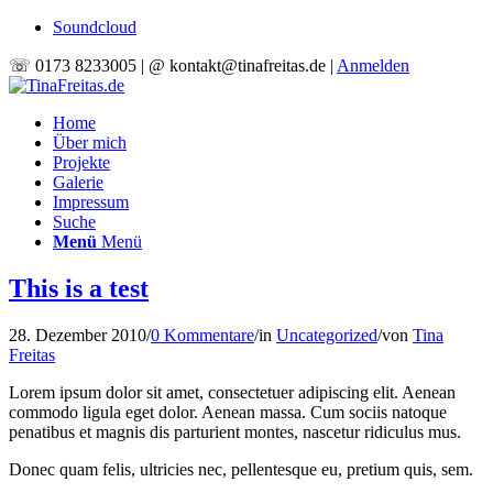
Soundcloud
☏ 0173 8233005 | @ kontakt@tinafreitas.de |
Anmelden
Home
Über mich
Projekte
Galerie
Impressum
Suche
Menü
Menü
This is a test
28. Dezember 2010
/
0 Kommentare
/
in
Uncategorized
/
von
Tina
Freitas
Lorem ipsum dolor sit amet, consectetuer adipiscing elit. Aenean
commodo ligula eget dolor. Aenean massa. Cum sociis natoque
penatibus et magnis dis parturient montes, nascetur ridiculus mus.
Donec quam felis, ultricies nec, pellentesque eu, pretium quis, sem.