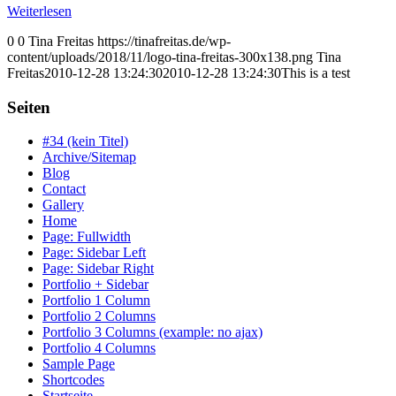
Weiterlesen
0
0
Tina Freitas
https://tinafreitas.de/wp-
content/uploads/2018/11/logo-tina-freitas-300x138.png
Tina
Freitas
2010-12-28 13:24:30
2010-12-28 13:24:30
This is a test
Seiten
#34 (kein Titel)
Archive/Sitemap
Blog
Contact
Gallery
Home
Page: Fullwidth
Page: Sidebar Left
Page: Sidebar Right
Portfolio + Sidebar
Portfolio 1 Column
Portfolio 2 Columns
Portfolio 3 Columns (example: no ajax)
Portfolio 4 Columns
Sample Page
Shortcodes
Startseite