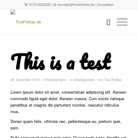
☏ 0173 8233005 | @ kontakt@tinafreitas.de |
Anmelden
This is a test
/
/
/
28. Dezember 2010
0 Kommentare
in
Uncategorized
von
Tina Freitas
Lorem ipsum dolor sit amet, consectetuer adipiscing elit. Aenean
commodo ligula eget dolor. Aenean massa. Cum sociis natoque
penatibus et magnis dis parturient montes, nascetur ridiculus
mus.
Donec quam felis, ultricies nec, pellentesque eu, pretium quis,
sem.
Nulla consequat massa quis enim. Donec pede justo, fringilla vel,