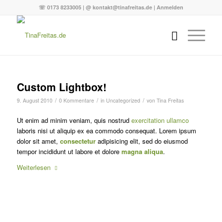
☏ 0173 8233005 | @ kontakt@tinafreitas.de |
Anmelden
Custom Lightbox!
/
/
/
9. August 2010
0 Kommentare
in
Uncategorized
von
Tina Freitas
Ut enim ad minim veniam, quis nostrud
exercitation ullamco
laboris nisi ut aliquip ex ea commodo consequat. Lorem ipsum
dolor sit amet,
consectetur
adipisicing elit, sed do eiusmod
tempor incididunt ut labore et dolore
magna aliqua
.
Weiterlesen